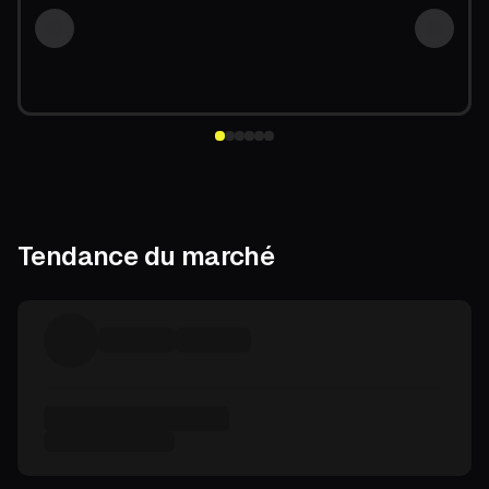
Previous slide
Next sl
Tendance du marché