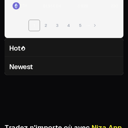
ETH
$1,914.04
3.92B
230.99B
1
2
3
4
5
Plus de pages
Hot
Newest
Tradez n'importe où avec
Niza App