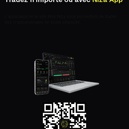
L'application et le site Web Niza vous permettent de trader
des cryptomonnaies en toute simplicité.