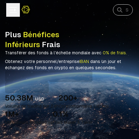
Plus
Bénéfices
Inférieurs
Frais
Transférer des fonds à l'échelle mondiale avec
0% de frais.
Obtenez votre personnel/entreprise
IBAN
dans un jour et
échangez des fonds en crypto en quelques secondes.
50.38M
200+
USD
Volume de trading sur 24h
Cryptomonnaies Listées
1M+
0.1%
Utilisateurs enregistrés
Frais Maker & Taker